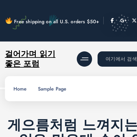
콘
텐
츠
Free shipping on all U.S. orders $50+
로
건
너
걸어가며 읽기
뛰
검
좋은 포럼
기
색
:
Home
Sample Page
게으름처럼 느껴지는 